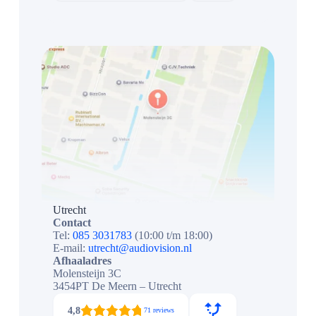
Utrecht
Contact
Tel:
085 3031783
(10:00 t/m 18:00)
E-mail:
utrecht@audiovision.nl
Afhaaladres
Molensteijn 3C
3454PT De Meern – Utrecht
4,8
71 reviews