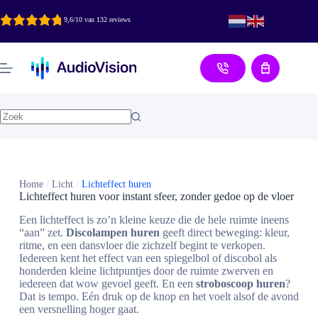
Ga
naar
9,6/10 van 132 reviews
de
inhoud
Aanvraag
Home
/
Licht
/
Lichteffect huren
Lichteffect huren voor instant sfeer, zonder gedoe op de vloer
Een lichteffect is zo’n kleine keuze die de hele ruimte ineens
“aan” zet.
Discolampen huren
geeft direct beweging: kleur,
ritme, en een dansvloer die zichzelf begint te verkopen.
Iedereen kent het effect van een spiegelbol of discobol als
honderden kleine lichtpuntjes door de ruimte zwerven en
iedereen dat wow gevoel geeft. En een
stroboscoop huren
?
Dat is tempo. Eén druk op de knop en het voelt alsof de avond
een versnelling hoger gaat.