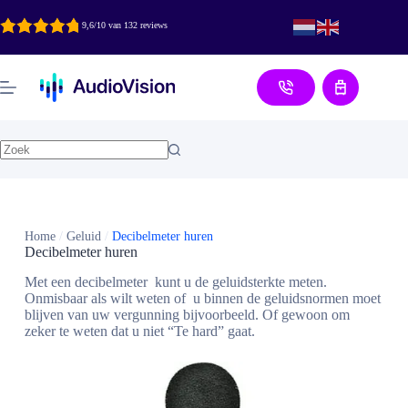
Ga
naar
9,6/10 van 132 reviews
de
inhoud
Aanvraag
Home
/
Geluid
/
Decibelmeter huren
Decibelmeter huren
Met een decibelmeter kunt u de geluidsterkte meten.
Onmisbaar als wilt weten of u binnen de geluidsnormen moet
blijven van uw vergunning bijvoorbeeld. Of gewoon om
zeker te weten dat u niet “Te hard” gaat.