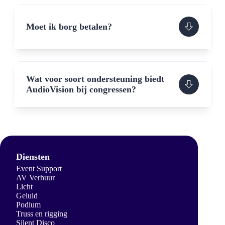
Moet ik borg betalen?
Wat voor soort ondersteuning biedt
AudioVision bij congressen?
Diensten
Event Support
AV Verhuur
Licht
Geluid
Podium
Truss en rigging
Silent Disco