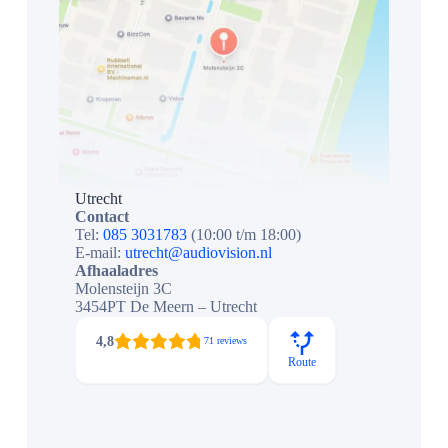
Utrecht
Contact
Tel:
085 3031783
(10:00 t/m 18:00)
E-mail:
utrecht@audiovision.nl
Afhaaladres
Molensteijn 3C
3454PT De Meern – Utrecht
4,8
71 reviews
Route