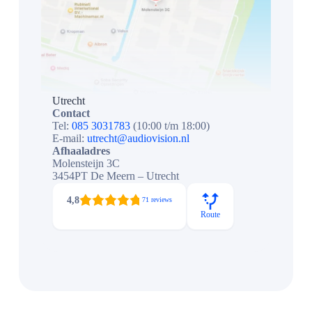
Utrecht
Contact
Tel:
085 3031783
(10:00 t/m 18:00)
E-mail:
utrecht@audiovision.nl
Afhaaladres
Molensteijn 3C
3454PT De Meern – Utrecht
4,8
71 reviews
Route