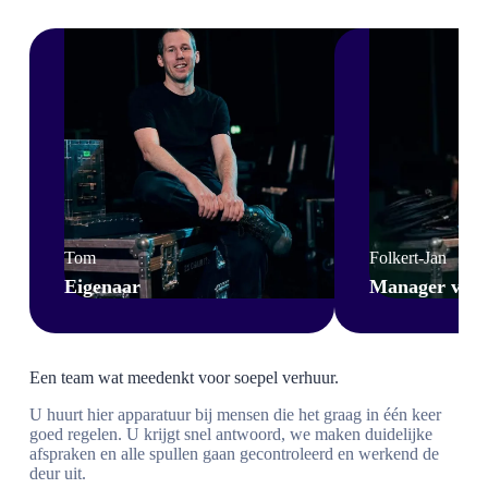
Tom
Folkert-Jan
Eigenaar
Manager van a
Een team wat meedenkt voor soepel verhuur.
U huurt hier apparatuur bij mensen die het graag in één keer
goed regelen. U krijgt snel antwoord, we maken duidelijke
afspraken en alle spullen gaan gecontroleerd en werkend de
deur uit.