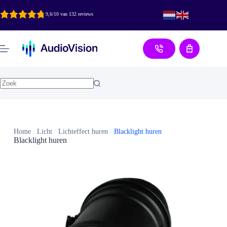
Ga
naar
9,6/10 van 132 reviews
de
inhoud
Aanvraag
Home
/
Licht
/
Lichteffect huren
/
Blacklight huren
Blacklight huren