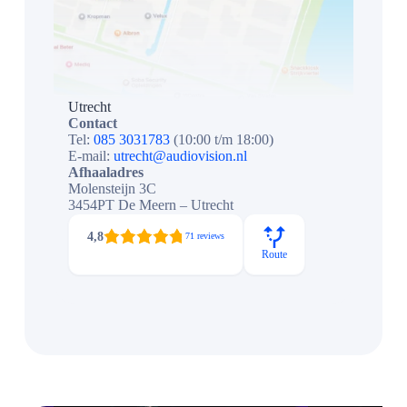
Utrecht
Contact
Tel:
085 3031783
(10:00 t/m 18:00)
E-mail:
utrecht@audiovision.nl
Afhaaladres
Molensteijn 3C
3454PT De Meern – Utrecht
4,8
71 reviews
Route