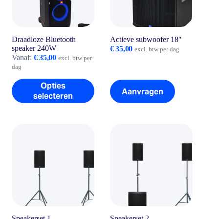
Draadloze Bluetooth
Actieve subwoofer 18″
speaker 240W
€
35,00
excl. btw per dag
Vanaf:
€
35,00
excl. btw per
dag
Dit
Opties
Aanvragen
product
selecteren
heeft
meerdere
variaties.
Deze
optie
kan
gekozen
worden
op
de
productpagina
Speakerset 1
Speakerset 2