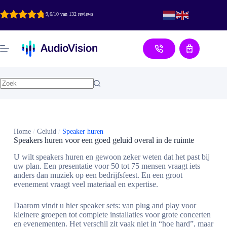
Ga
naar
9,6/10 van 132 reviews
de
inhoud
Aanvraag
Home
/
Geluid
/
Speaker huren
Speakers huren voor een goed geluid overal in de ruimte
U wilt speakers huren en gewoon zeker weten dat het past bij
uw plan. Een presentatie voor 50 tot 75 mensen vraagt iets
anders dan muziek op een bedrijfsfeest. En een groot
evenement vraagt veel materiaal en expertise.
Daarom vindt u hier speaker sets: van plug and play voor
kleinere groepen tot complete installaties voor grote concerten
en evenementen. Het verschil zit vaak niet in “hoe hard”, maar