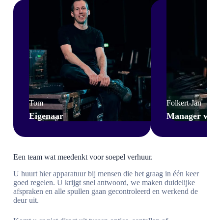
Tom
Folkert-Jan
Eigenaar
Manager van a
Een team wat meedenkt voor soepel verhuur.
U huurt hier apparatuur bij mensen die het graag in één keer
goed regelen. U krijgt snel antwoord, we maken duidelijke
afspraken en alle spullen gaan gecontroleerd en werkend de
deur uit.