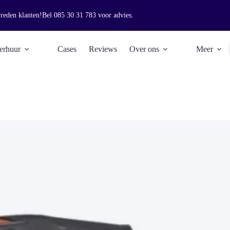
vreden klanten!
Bel
085 30 31 783
voor advies.
erhuur
Cases
Reviews
Over ons
Meer