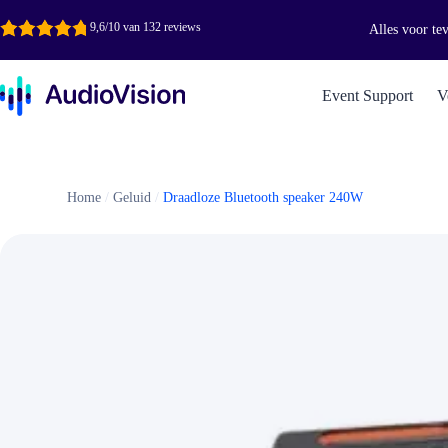
Ga
naar
9,6/10 van 132 reviews
Alles voor te
de
inhoud
Event Support
V
Home
/
Geluid
/
Draadloze Bluetooth speaker 240W