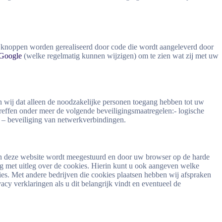
 knoppen worden gerealiseerd door code die wordt aangeleverd door
Google
(welke regelmatig kunnen wijzigen) om te zien wat zij met uw
 wij dat alleen de noodzakelijke personen toegang hebben tot uw
reffen onder meer de volgende beveiligingsmaatregelen:- logische
 – beveiliging van netwerkverbindingen.
van deze website wordt meegestuurd en door uw browser op de harde
g met uitleg over de cookies. Hierin kunt u ook aangeven welke
ies. Met andere bedrijven die cookies plaatsen hebben wij afspraken
cy verklaringen als u dit belangrijk vindt en eventueel de