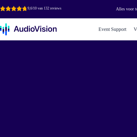
Ga
naar
9,6/10 van 132 reviews
Alles voor t
de
inhoud
Event Support
V