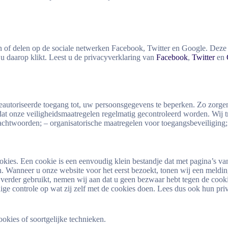
 of delen op de sociale netwerken Facebook, Twitter en Google. Deze
u daarop klikt. Leest u de privacyverklaring van
Facebook
,
Twitter
en
autoriseerde toegang tot, uw persoonsgegevens te beperken. Zo zorgen
at onze veiligheidsmaatregelen regelmatig gecontroleerd worden. Wij t
chtwoorden; – organisatorische maatregelen voor toegangsbeveiliging;
ookies. Een cookie is een eenvoudig klein bestandje dat met pagina’s 
. Wanneer u onze website voor het eerst bezoekt, tonen wij een meldin
t verder gebruikt, nemen wij aan dat u geen bezwaar hebt tegen de cook
e controle op wat zij zelf met de cookies doen. Lees dus ook hun priva
okies of soortgelijke technieken.