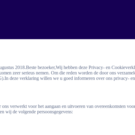
augustus 2018.Beste bezoeker,Wij hebben deze Privacy- en Cookieverkla
n zeer serieus nemen. Om die reden worden de door ons verzamelde
n deze verklaring willen we u goed informeren over ons privacy- en c
s verwerkt voor het aangaan en uitvoeren van overeenkomsten voor d
rken wij de volgende persoonsgegevens: