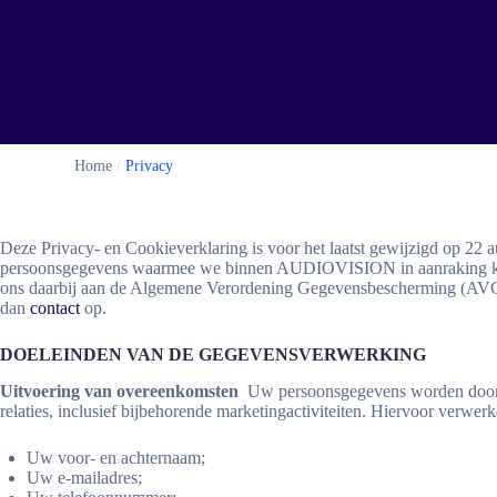
Home
/
Privacy
Deze Privacy- en Cookieverklaring is voor het laatst gewijzigd op 22 
persoonsgegevens waarmee we binnen AUDIOVISION in aanraking kome
ons daarbij aan de Algemene Verordening Gegevensbescherming (AVG).I
dan
contact
op.
DOELEINDEN VAN DE GEGEVENSVERWERKING
Uitvoering van overeenkomsten
Uw persoonsgegevens worden door on
relaties, inclusief bijbehorende marketingactiviteiten. Hiervoor verwe
Uw voor- en achternaam;
Uw e-mailadres;