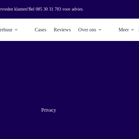
evreden klanten!
Bel
085 30 31 783
voor advies.
erhuur
Cases
Reviews
Over ons
Meer
Privacy