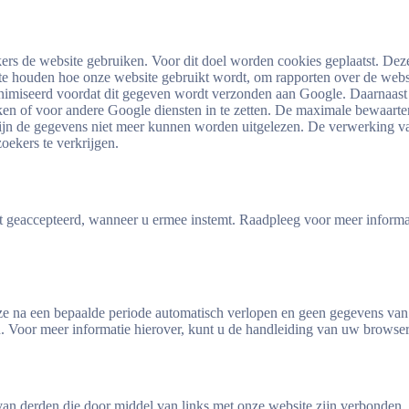
rs de website gebruiken. Voor dit doel worden cookies geplaatst. Dez
j te houden hoe onze website gebruikt wordt, om rapporten over de web
donimiseerd voordat dit gegeven wordt verzonden aan Google. Daarnaas
kken of voor andere Google diensten in te zetten. De maximale bewaarte
rmijn de gegevens niet meer kunnen worden uitgelezen. De verwerking 
oekers te verkrijgen.
rdt geaccepteerd, wanneer u ermee instemt. Raadpleeg voor meer infor
 na een bepaalde periode automatisch verlopen en geen gegevens van u
. Voor meer informatie hierover, kunt u de handleiding van uw browser
 van derden die door middel van links met onze website zijn verbonden