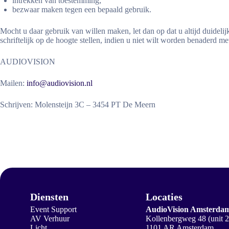
intrekken van toestemming;
bezwaar maken tegen een bepaald gebruik.
Mocht u daar gebruik van willen maken, let dan op dat u altijd duidel
schriftelijk op de hoogte stellen, indien u niet wilt worden benaderd m
AUDIOVISION
Mailen:
info@audiovision.nl
Schrijven: Molensteijn 3C – 3454 PT De Meern
Diensten
Locaties
Event Support
AudioVision Amsterda
AV Verhuur
Kollenbergweg 48 (unit 
Licht
1101 AR Amsterdam