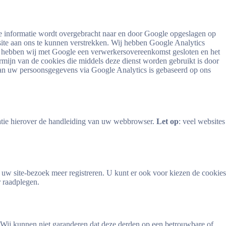
e informatie wordt overgebracht naar en door Google opgeslagen op
site aan ons te kunnen verstrekken. Wij hebben Google Analytics
t hebben wij met Google een verwerkersovereenkomst gesloten en het
rmijn van de cookies die middels deze dienst worden gebruikt is door
van uw persoonsgegevens via Google Analytics is gebaseerd op ons
matie hierover de handleiding van uw webbrowser.
Let op
: veel websites
w site-bezoek meer registreren. U kunt er ook voor kiezen de cookies
 raadplegen.
. Wij kunnen niet garanderen dat deze derden op een betrouwbare of