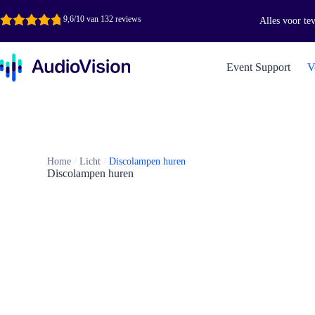
Ga
naar
9,6/10 van 132 reviews
Alles voor te
de
inhoud
Event Support
V
Home
/
Licht
/
Discolampen huren
Discolampen huren