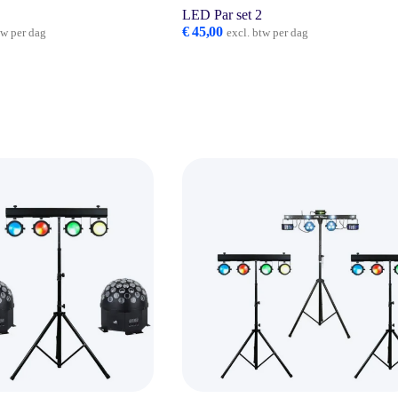
1
LED Par set 2
€
45,00
tw per dag
excl. btw per dag