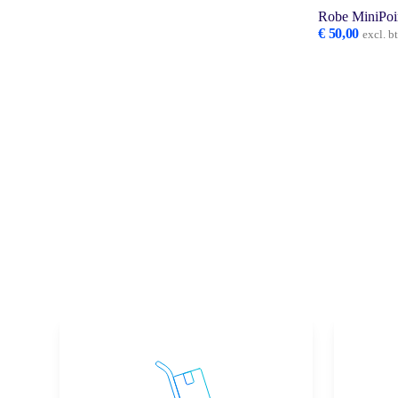
Robe MiniPoi
€
50,00
excl. b