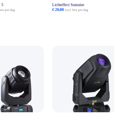
t 5
Lichteffect Sunraise
€
20,00
btw per dag
excl. btw per dag