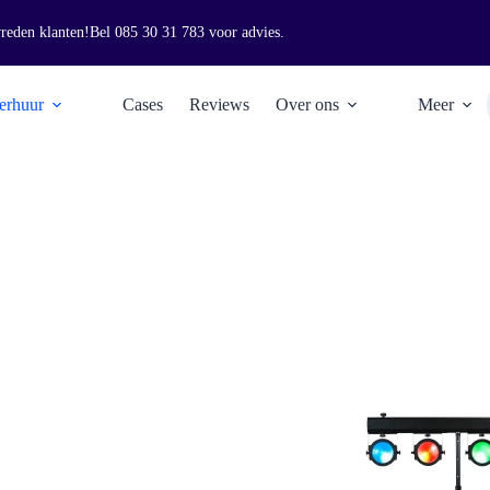
vreden klanten!
Bel
085 30 31 783
voor advies.
erhuur
Cases
Reviews
Over ons
Meer