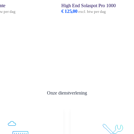
nte
High End Solaspot Pro 1000
€
125,00
tw per dag
excl. btw per dag
Onze dienstverlening