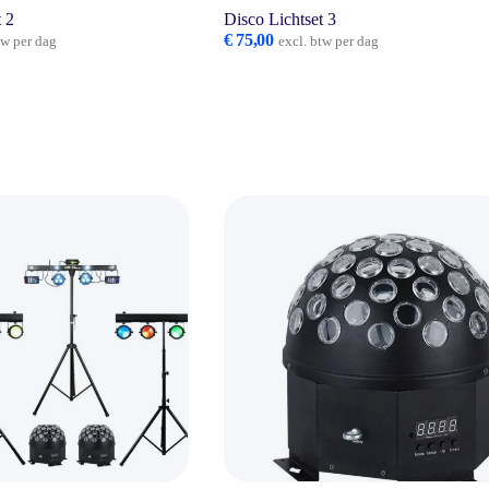
t 2
Disco Lichtset 3
€
75,00
tw per dag
excl. btw per dag