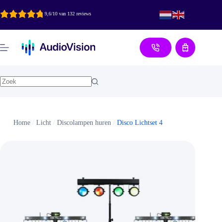
Ga
naar
9,6/10 van 132 reviews
de
inhoud
Aanvraag
Home
/
Licht
/
Discolampen huren
/
Disco Lichtset 4