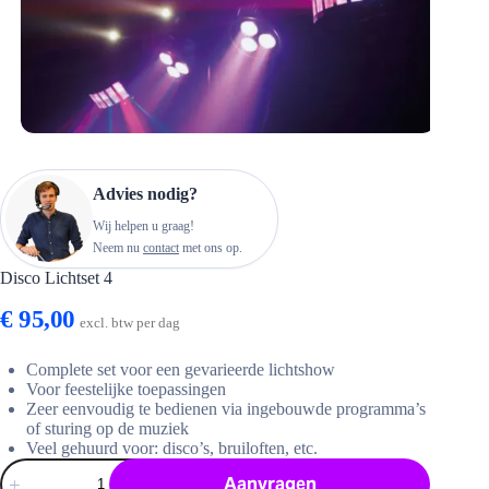
Advies nodig?
Wij helpen u graag!
Neem nu
contact
met ons op.
Disco Lichtset 4
€
95,00
excl. btw per dag
Complete set voor een gevarieerde lichtshow
Voor feestelijke toepassingen
Zeer eenvoudig te bedienen via ingebouwde programma’s
of sturing op de muziek
Veel gehuurd voor: disco’s, bruiloften, etc.
Disco
Aanvragen
Lichtset