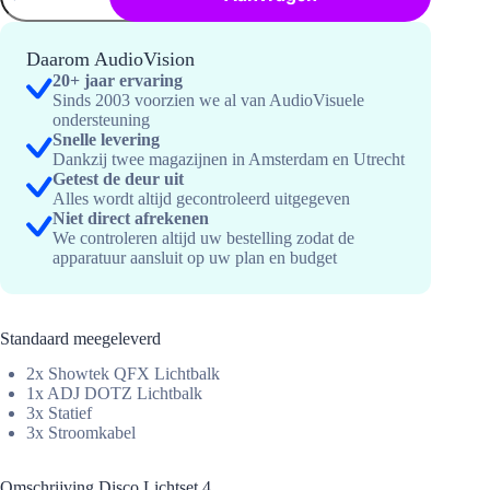
4
hoeveelheid
Daarom AudioVision
20+ jaar ervaring
Sinds 2003 voorzien we al van AudioVisuele
ondersteuning
Snelle levering
Dankzij twee magazijnen in Amsterdam en Utrecht
Getest de deur uit
Alles wordt altijd gecontroleerd uitgegeven
Niet direct afrekenen
We controleren altijd uw bestelling zodat de
apparatuur aansluit op uw plan en budget
Standaard meegeleverd
2x Showtek QFX Lichtbalk
1x ADJ DOTZ Lichtbalk
3x Statief
3x Stroomkabel
Omschrijving Disco Lichtset 4