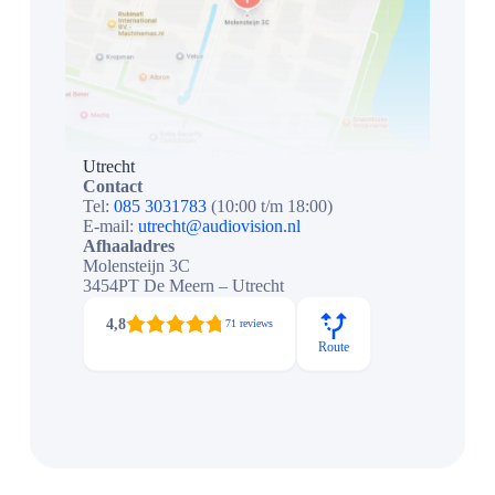
Utrecht
Contact
Tel:
085 3031783
(10:00 t/m 18:00)
E-mail:
utrecht@audiovision.nl
Afhaaladres
Molensteijn 3C
3454PT De Meern – Utrecht
4,8
71 reviews
Route