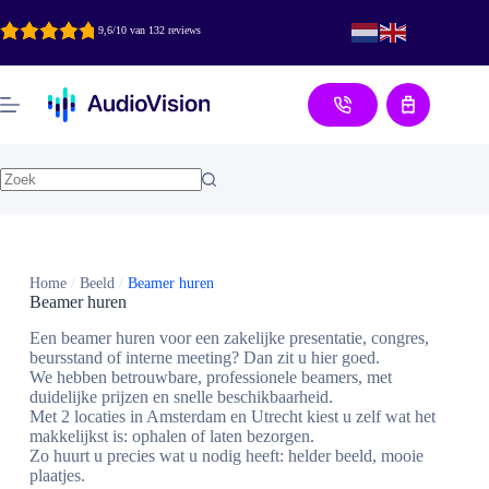
Ga
naar
9,6/10 van 132 reviews
de
inhoud
Aanvraag
Home
/
Beeld
/
Beamer huren
Beamer huren
Een beamer huren voor een zakelijke presentatie, congres,
beursstand of interne meeting? Dan zit u hier goed.
We hebben betrouwbare, professionele beamers, met
duidelijke prijzen en snelle beschikbaarheid.
Met 2 locaties in Amsterdam en Utrecht kiest u zelf wat het
makkelijkst is: ophalen of laten bezorgen.
Zo huurt u precies wat u nodig heeft: helder beeld, mooie
plaatjes.