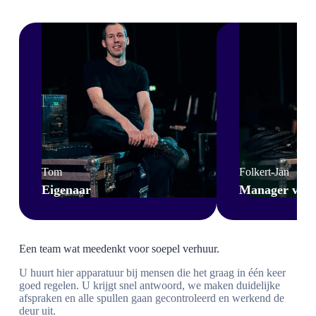
Tom
Folkert-Jan
Eigenaar
Manager van a
Een team wat meedenkt voor soepel verhuur.
U huurt hier apparatuur bij mensen die het graag in één keer
goed regelen. U krijgt snel antwoord, we maken duidelijke
afspraken en alle spullen gaan gecontroleerd en werkend de
deur uit.