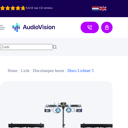
Ga
naar
9,6/10 van 132 reviews
de
inhoud
Aanvraag
Home
/
Licht
/
Discolampen huren
/
Disco Lichtset 5