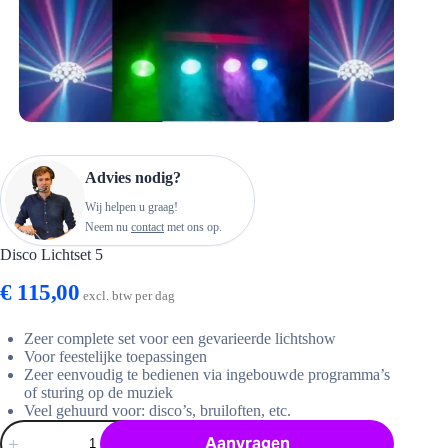
Advies nodig?
Wij helpen u graag!
Neem nu
contact
met ons op.
Disco Lichtset 5
€
115,00
excl. btw per dag
Zeer complete set voor een gevarieerde lichtshow
Voor feestelijke toepassingen
Zeer eenvoudig te bedienen via ingebouwde programma’s
of sturing op de muziek
Veel gehuurd voor: disco’s, bruiloften, etc.
Disco
Aanvragen
Lichtset