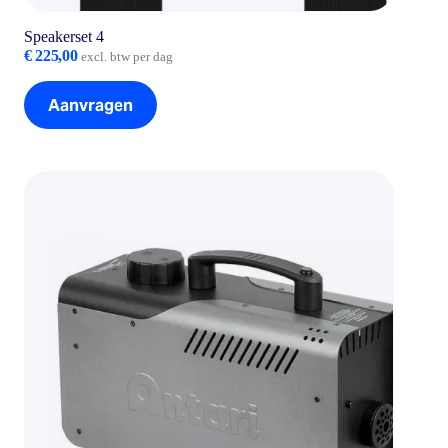
Speakerset 4
€
225,00
excl. btw per dag
Aanvragen