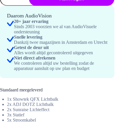
5
hoeveelheid
Daarom AudioVision
20+ jaar ervaring
Sinds 2003 voorzien we al van AudioVisuele
ondersteuning
Snelle levering
Dankzij twee magazijnen in Amsterdam en Utrecht
Getest de deur uit
Alles wordt altijd gecontroleerd uitgegeven
Niet direct afrekenen
We controleren altijd uw bestelling zodat de
apparatuur aansluit op uw plan en budget
Standaard meegeleverd
1x Showtek QFX Lichtbalk
2x ADJ DOTZ Lichtbalk
2x Sunraise Lichteffect
3x Statief
5x Stroomkabel