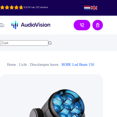
Ga
naar
9,6/10 van 132 reviews
de
inhoud
Aanvraag
Home
/
Licht
/
Discolampen huren
/
ROBE Led Beam 150