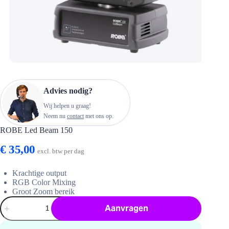
Advies nodig?
Wij helpen u graag!
Neem nu
contact
met ons op.
ROBE Led Beam 150
€
35,00
excl. btw per dag
Krachtige output
RGB Color Mixing
Groot Zoom bereik
ROBE
Aanvragen
Led
Beam
150