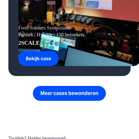
Food Soldiers Symposium
Publiek | Hybride | 150 bezoekers
2SCALE
Bekijk case
Food
Soldiers
Symposium
Meer cases bewonderen
Twijfels? Helder beantwoord.