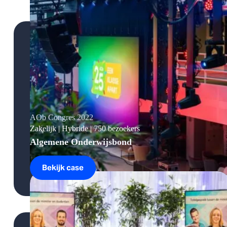
Duidelijke keuzes, geen verrassingen.
AOb Congres 2022
Zakelijk | Hybride | 750 bezoekers
Algemene Onderwijsbond
Bekijk case
AOb
Congres
2022