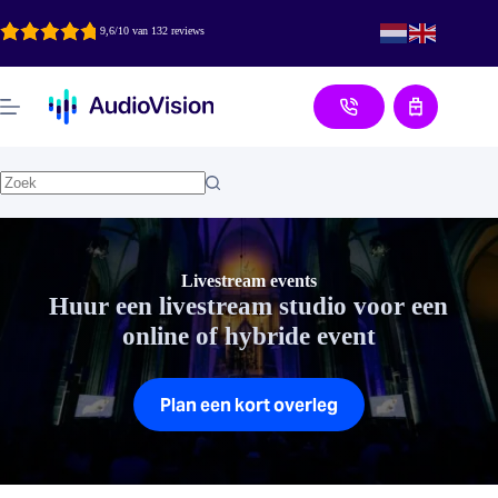
Ga
naar
9,6/10 van 132 reviews
de
inhoud
Aanvraag
Livestream events
Huur een livestream studio voor een
online of hybride event
Plan een kort overleg