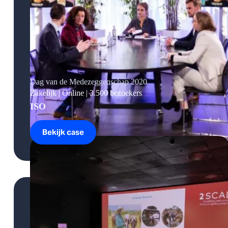
Dag van de Medezeggenschap 2020
Zakelijk | Online | 3.500 bezoekers
ISO
Bekijk case
Dag
van
de
Medezeggenschap
2020