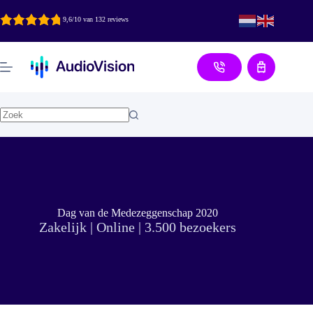
Ga
naar
9,6/10 van 132 reviews
de
inhoud
Aanvraag
Dag van de Medezeggenschap 2020
Zakelijk | Online | 3.500 bezoekers