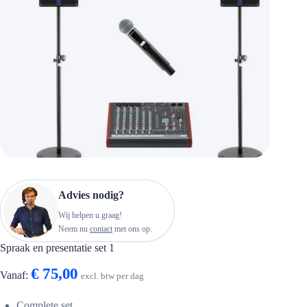
Advies nodig?
Wij helpen u graag!
Neem nu
contact
met ons op.
Spraak en presentatie set 1
€
75,00
Vanaf:
excl. btw per dag
Complete set