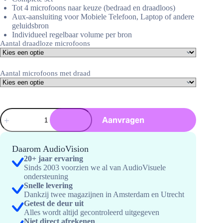
Tot 4 microfoons naar keuze (bedraad en draadloos)
Aux-aansluiting voor Mobiele Telefoon, Laptop of andere
geluidsbron
Individueel regelbaar volume per bron
Aantal draadloze microfoons
Aantal microfoons met draad
Spraak
Aanvragen
en
presentatie
set
1
Daarom AudioVision
hoeveelheid
20+ jaar ervaring
Sinds 2003 voorzien we al van AudioVisuele
ondersteuning
Snelle levering
Dankzij twee magazijnen in Amsterdam en Utrecht
Getest de deur uit
Alles wordt altijd gecontroleerd uitgegeven
Niet direct afrekenen