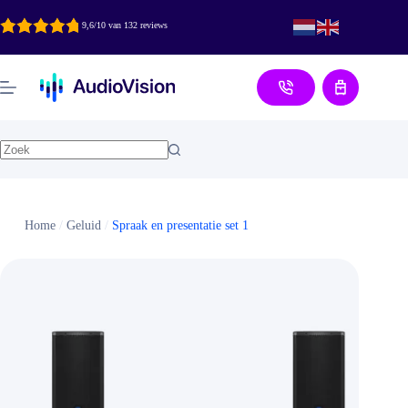
Ga
naar
9,6/10 van 132 reviews
de
inhoud
Aanvraag
Home
/
Geluid
/
Spraak en presentatie set 1