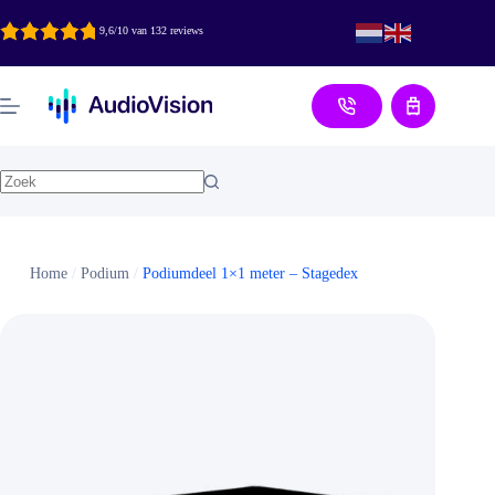
Ga
naar
9,6/10 van 132 reviews
de
inhoud
Aanvraag
Home
/
Podium
/
Podiumdeel 1×1 meter – Stagedex