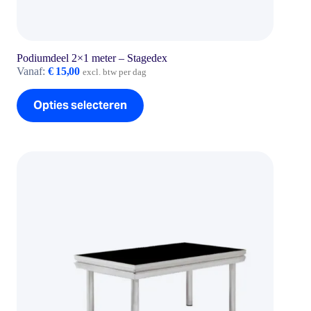
Podiumdeel 2×1 meter – Stagedex
Vanaf:
€
15,00
excl. btw per dag
Dit
Opties selecteren
product
heeft
meerdere
variaties.
Deze
optie
kan
gekozen
worden
op
de
productpagina