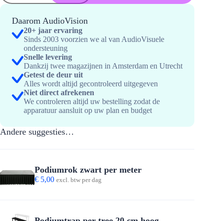
meter
-
Stagedex
Daarom AudioVision
hoeveelheid
20+ jaar ervaring
Sinds 2003 voorzien we al van AudioVisuele
ondersteuning
Snelle levering
Dankzij twee magazijnen in Amsterdam en Utrecht
Getest de deur uit
Alles wordt altijd gecontroleerd uitgegeven
Niet direct afrekenen
We controleren altijd uw bestelling zodat de
apparatuur aansluit op uw plan en budget
Andere suggesties…
Podiumrok zwart per meter
€
5,00
excl. btw per dag
Podiumtrap per tree 20 cm hoog