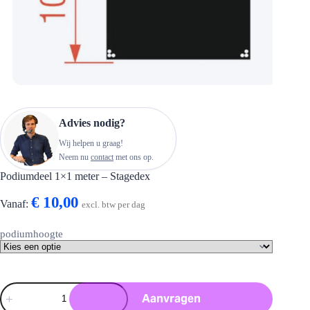
Advies nodig?
Wij helpen u graag!
Neem nu
contact
met ons op.
Podiumdeel 1×1 meter – Stagedex
€
10,00
Vanaf:
excl. btw per dag
podiumhoogte
Podiumdeel
Aanvragen
1x1