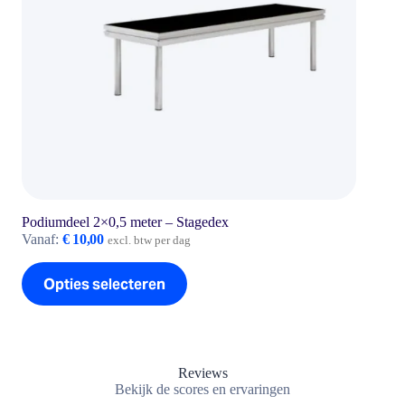
Podiumdeel 2×0,5 meter – Stagedex
Vanaf:
€
10,00
excl. btw per dag
Dit
Opties selecteren
product
heeft
meerdere
variaties.
Deze
optie
Reviews
kan
Bekijk de scores en ervaringen
gekozen