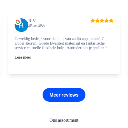
worden
op
de
productpagina
R V
28 mei 2026
Geweldig bedrijf voor de huur van audio apparatuur! 7
Dubai sterren. Goede kwaliteit materiaal en fantastische
service en snelle flexibele hulp. Aanrader om je spullen hier
te regelen en zaken mee te doen.
Lees meer
Meer reviews
Ons assortiment