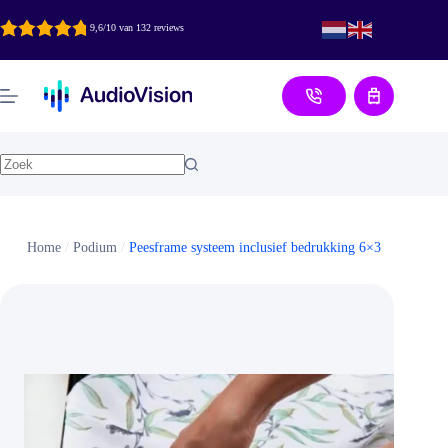
Ga
naar
9,6/10 van 132 reviews
de
inhoud
Aanvraag
Home
/
Podium
/
Peesframe systeem inclusief bedrukking 6×3