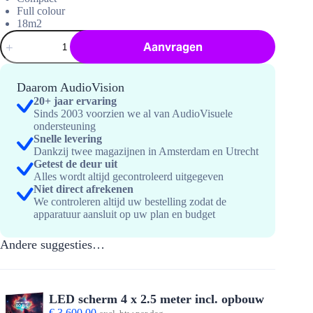
Full colour
18m2
Peesframe
Aanvragen
systeem
inclusief
bedrukking
6x3
Daarom AudioVision
hoeveelheid
20+ jaar ervaring
Sinds 2003 voorzien we al van AudioVisuele
ondersteuning
Snelle levering
Dankzij twee magazijnen in Amsterdam en Utrecht
Getest de deur uit
Alles wordt altijd gecontroleerd uitgegeven
Niet direct afrekenen
We controleren altijd uw bestelling zodat de
apparatuur aansluit op uw plan en budget
Andere suggesties…
LED scherm 4 x 2.5 meter incl. opbouw
€
3.600,00