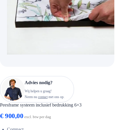
Advies nodig?
Wij helpen u graag!
Neem nu
contact
met ons op.
Peesframe systeem inclusief bedrukking 6×3
€
900,00
excl. btw per dag
Compact