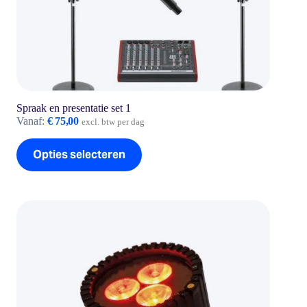
Spraak en presentatie set 1
Vanaf:
€
75,00
excl. btw per dag
Dit
Opties selecteren
product
heeft
meerdere
variaties.
Deze
optie
kan
gekozen
worden
op
de
productpagina