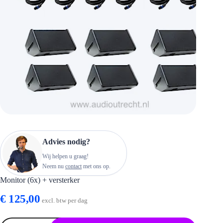
Advies nodig?
Wij helpen u graag!
Neem nu
contact
met ons op.
Monitor (6x) + versterker
€
125,00
excl. btw per dag
Monitor