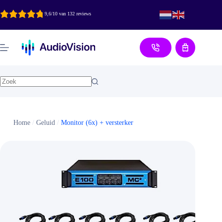
Ga
naar
9,6/10 van 132 reviews
de
inhoud
Aanvraag
Home
/
Geluid
/
Monitor (6x) + versterker