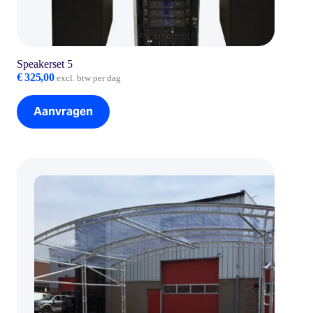
Speakerset 5
€
325,00
excl. btw per dag
Aanvragen