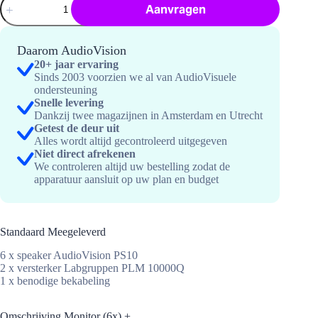
Aanvragen
(6x)
+
versterker
hoeveelheid
Daarom AudioVision
20+ jaar ervaring
Sinds 2003 voorzien we al van AudioVisuele
ondersteuning
Snelle levering
Dankzij twee magazijnen in Amsterdam en Utrecht
Getest de deur uit
Alles wordt altijd gecontroleerd uitgegeven
Niet direct afrekenen
We controleren altijd uw bestelling zodat de
apparatuur aansluit op uw plan en budget
Standaard Meegeleverd
6 x speaker AudioVision PS10
2 x versterker Labgruppen PLM 10000Q
1 x benodige bekabeling
Omschrijving Monitor (6x) +