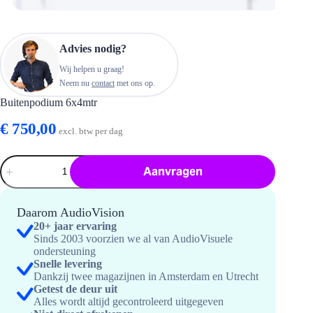
Advies nodig?
Wij helpen u graag!
Neem nu
contact
met ons op.
Buitenpodium 6x4mtr
€
750,00
excl. btw per dag
Buitenpodium
Aanvragen
6x4mtr
hoeveelheid
Daarom AudioVision
20+ jaar ervaring
Sinds 2003 voorzien we al van AudioVisuele
ondersteuning
Snelle levering
Dankzij twee magazijnen in Amsterdam en Utrecht
Getest de deur uit
Alles wordt altijd gecontroleerd uitgegeven