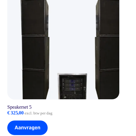
Speakerset 5
€
325,00
excl. btw per dag
Aanvragen