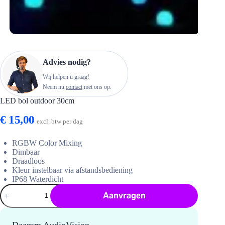
Advies nodig?
Wij helpen u graag!
Neem nu
contact
met ons op.
LED bol outdoor 30cm
€
15,00
excl. btw per dag
RGBW Color Mixing
Dimbaar
Draadloos
Kleur instelbaar via afstandsbediening
IP68 Waterdicht
LED
Aanvragen
bol
outdoor
30cm
hoeveelheid
Daarom AudioVision