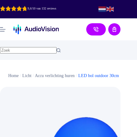
Ga
naar
9,6/10 van 132 reviews
de
inhoud
Aanvraag
Home
/
Licht
/
Accu verlichting huren
/
LED bol outdoor 30cm