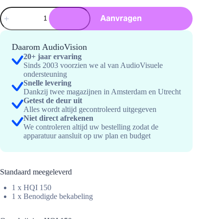
HQI
Aanvragen
150
Floodlight
hoeveelheid
Daarom AudioVision
20+ jaar ervaring
Sinds 2003 voorzien we al van AudioVisuele
ondersteuning
Snelle levering
Dankzij twee magazijnen in Amsterdam en Utrecht
Getest de deur uit
Alles wordt altijd gecontroleerd uitgegeven
Niet direct afrekenen
We controleren altijd uw bestelling zodat de
apparatuur aansluit op uw plan en budget
Standaard meegeleverd
1 x HQI 150
1 x Benodigde bekabeling