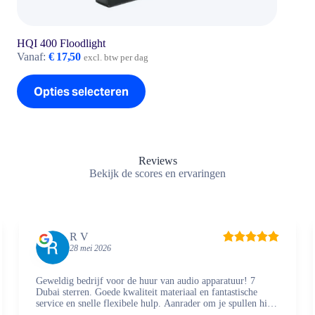
HQI 400 Floodlight
Vanaf:
€
17,50
excl. btw per dag
Dit
Opties selecteren
product
heeft
meerdere
variaties.
Deze
optie
Reviews
kan
Bekijk de scores en ervaringen
gekozen
worden
op
de
productpagina
R V
28 mei 2026
Geweldig bedrijf voor de huur van audio apparatuur! 7
Dubai sterren. Goede kwaliteit materiaal en fantastische
service en snelle flexibele hulp. Aanrader om je spullen hier
te regelen en zaken mee te doen.