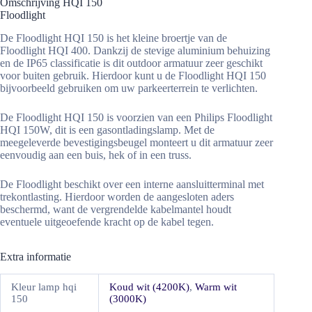
Omschrijving HQI 150
Floodlight
De Floodlight HQI 150 is het kleine broertje van de
Floodlight HQI 400. Dankzij de stevige aluminium behuizing
en de IP65 classificatie is dit outdoor armatuur zeer geschikt
voor buiten gebruik. Hierdoor kunt u de Floodlight HQI 150
bijvoorbeeld gebruiken om uw parkeerterrein te verlichten.
De Floodlight HQI 150 is voorzien van een Philips Floodlight
HQI 150W, dit is een gasontladingslamp. Met de
meegeleverde bevestigingsbeugel monteert u dit armatuur zeer
eenvoudig aan een buis, hek of in een truss.
De Floodlight beschikt over een interne aansluitterminal met
trekontlasting. Hierdoor worden de aangesloten aders
beschermd, want de vergrendelde kabelmantel houdt
eventuele uitgeoefende kracht op de kabel tegen.
Extra informatie
Kleur lamp hqi
Koud wit (4200K)
,
Warm wit
150
(3000K)