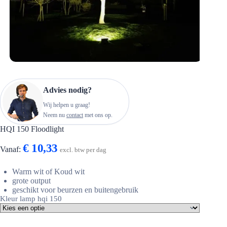
Advies nodig?
Wij helpen u graag!
Neem nu
contact
met ons op.
HQI 150 Floodlight
€
10,33
Vanaf:
excl. btw per dag
Warm wit of Koud wit
grote output
geschikt voor beurzen en buitengebruik
Kleur lamp hqi 150