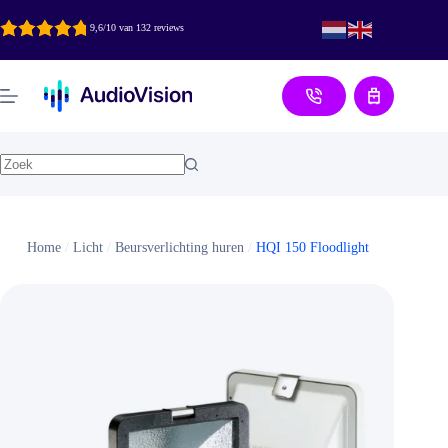
Ga
naar
9,6/10 van 132 reviews
de
inhoud
Aanvraag
Home
/
Licht
/
Beursverlichting huren
/
HQI 150 Floodlight