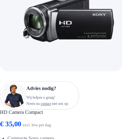
Advies nodig?
Wij helpen u graag!
Neem nu
contact
met ons op.
HD Camera Compact
€
35,00
excl. btw per dag
Compacte Sony camera