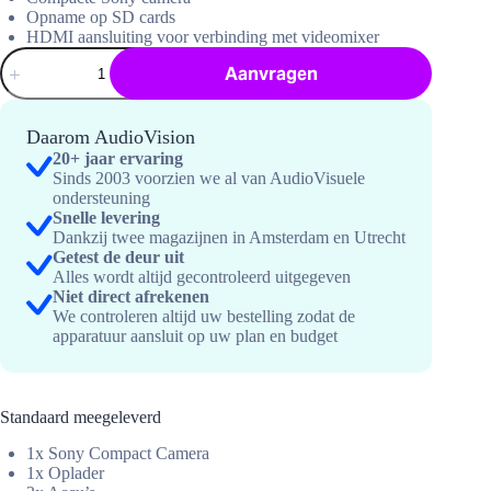
Opname op SD cards
HDMI aansluiting voor verbinding met videomixer
HD
Aanvragen
Camera
Compact
hoeveelheid
Daarom AudioVision
20+ jaar ervaring
Sinds 2003 voorzien we al van AudioVisuele
ondersteuning
Snelle levering
Dankzij twee magazijnen in Amsterdam en Utrecht
Getest de deur uit
Alles wordt altijd gecontroleerd uitgegeven
Niet direct afrekenen
We controleren altijd uw bestelling zodat de
apparatuur aansluit op uw plan en budget
Standaard meegeleverd
1x Sony Compact Camera
1x Oplader