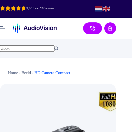
Ga
naar
9,6/10 van 132 reviews
de
inhoud
Aanvraag
Home
/
Beeld
/
HD Camera Compact