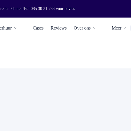
vreden klanten!
Bel
085 30 31 783
voor advies.
erhuur
Cases
Reviews
Over ons
Meer