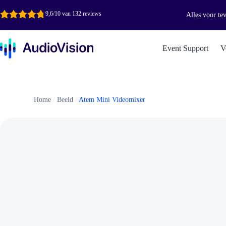
Ga
naar
9,6/10 van 132 reviews
Alles voor te
de
inhoud
Event Support
V
Home
/
Beeld
/
Atem Mini Videomixer