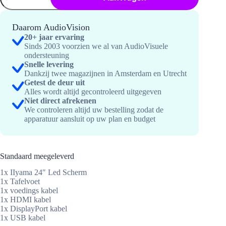
Beeldscherm
24
inch
Daarom AudioVision
+
20+ jaar ervaring
tafelstand
Sinds 2003 voorzien we al van AudioVisuele
hoeveelheid
ondersteuning
Snelle levering
Dankzij twee magazijnen in Amsterdam en Utrecht
Getest de deur uit
Alles wordt altijd gecontroleerd uitgegeven
Niet direct afrekenen
We controleren altijd uw bestelling zodat de
apparatuur aansluit op uw plan en budget
Standaard meegeleverd
1x IIyama 24″ Led Scherm
1x Tafelvoet
1x voedings kabel
1x HDMI kabel
1x DisplayPort kabel
1x USB kabel