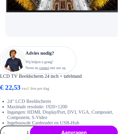
Advies nodig?
Wij helpen u graag!
Neem nu
contact
met ons op.
LCD TV Beeldscherm 24 inch + tafelstand
€
22,53
excl. btw per dag
24″ LCD Beeldscherm
Maximale resolutie: 1920×1200
Ingangen: HDMI, DisplayPort, DVI, VGA, Composiet,
Component, S-Video
Ingebouwde Cardreader en USB-Hub
LCD
Aanvragen
TV