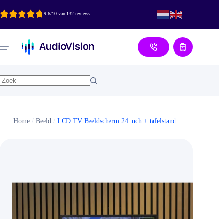
Ga
naar
9,6/10 van 132 reviews
de
inhoud
Aanvraag
Home
/
Beeld
/
LCD TV Beeldscherm 24 inch + tafelstand