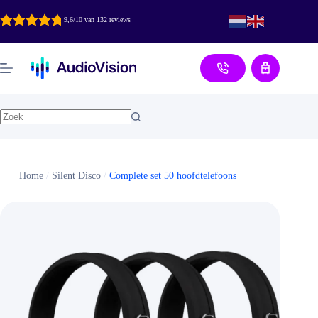
Ga
naar
9,6/10 van 132 reviews
de
inhoud
Aanvraag
Home
/
Silent Disco
/
Complete set 50 hoofdtelefoons