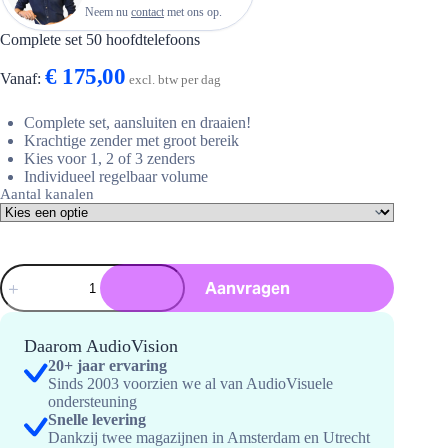
Neem nu
contact
met ons op.
Complete set 50 hoofdtelefoons
€
175,00
Vanaf:
excl. btw per dag
Complete set, aansluiten en draaien!
Krachtige zender met groot bereik
Kies voor 1, 2 of 3 zenders
Individueel regelbaar volume
Aantal kanalen
Complete
Aanvragen
set
50
hoofdtelefoons
hoeveelheid
Daarom AudioVision
20+ jaar ervaring
Sinds 2003 voorzien we al van AudioVisuele
ondersteuning
Snelle levering
Dankzij twee magazijnen in Amsterdam en Utrecht