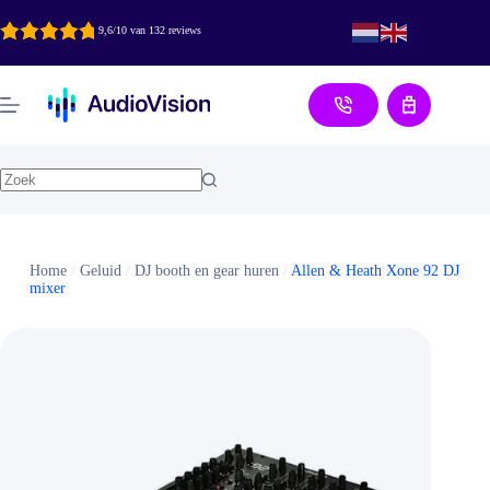
Ga
naar
9,6/10 van 132 reviews
de
inhoud
Aanvraag
Home
/
Geluid
/
DJ booth en gear huren
/
Allen & Heath Xone 92 DJ
mixer