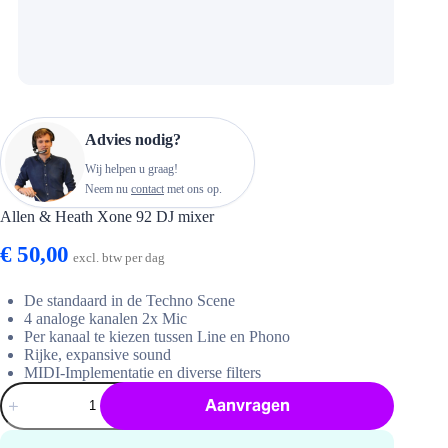
Advies nodig?
Wij helpen u graag!
Neem nu
contact
met ons op.
Allen & Heath Xone 92 DJ mixer
€
50,00
excl. btw per dag
De standaard in de Techno Scene
4 analoge kanalen 2x Mic
Per kanaal te kiezen tussen Line en Phono
Rijke, expansive sound
MIDI-Implementatie en diverse filters
Allen
Aanvragen
&
Heath
Xone