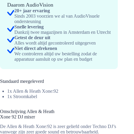
92
Daarom AudioVision
DJ
20+ jaar ervaring
mixer
Sinds 2003 voorzien we al van AudioVisuele
hoeveelheid
ondersteuning
Snelle levering
Dankzij twee magazijnen in Amsterdam en Utrecht
Getest de deur uit
Alles wordt altijd gecontroleerd uitgegeven
Niet direct afrekenen
We controleren altijd uw bestelling zodat de
apparatuur aansluit op uw plan en budget
Standaard meegeleverd
1x Allen & Heath Xone:92
1x Stroomkabel
Omschrijving Allen & Heath
Xone 92 DJ mixer
De Allen & Heath Xone:92 is zeer geliefd onder Techno DJ’s
vanwege zijn zeer goede sound en betrouwbaarheid.