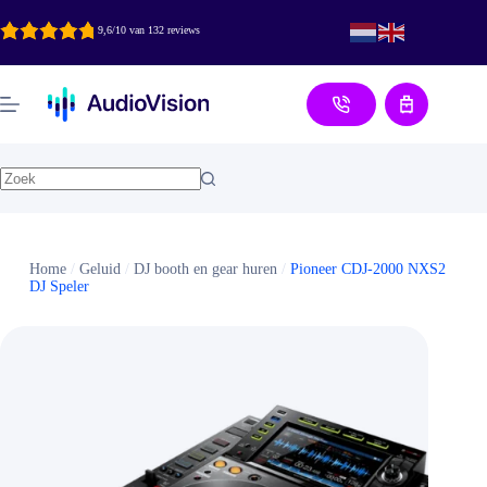
Ga
naar
9,6/10 van 132 reviews
de
inhoud
Aanvraag
Home
/
Geluid
/
DJ booth en gear huren
/
Pioneer CDJ-2000 NXS2
DJ Speler