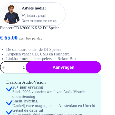
Advies nodig?
Wij helpen u graag!
Neem nu
contact
met ons op.
Pioneer CDJ-2000 NXS2 DJ Speler
€
65,00
excl. btw per dag
De standaard onder de DJ Spelers
Afspelen vanaf CD, USB en Flashcard
Linkbaar met andere spelers en RekordBox
Pioneer
Aanvragen
CDJ-
2000
NXS2
DJ
Daarom AudioVision
Speler
20+ jaar ervaring
hoeveelheid
Sinds 2003 voorzien we al van AudioVisuele
ondersteuning
Snelle levering
Dankzij twee magazijnen in Amsterdam en Utrecht
Getest de deur uit
Alles wordt altijd gecontroleerd uitgegeven