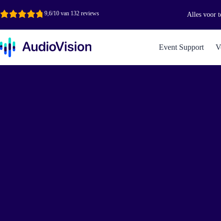
Ga
naar
9,6/10 van 132 reviews
Alles voor t
de
inhoud
Event Support
V