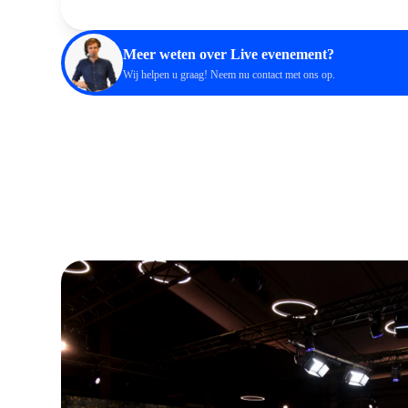
Meer weten over Live evenement?
Wij helpen u graag! Neem nu
contact
met ons op.