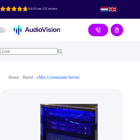
Ga
naar
9,6/10 van 132 reviews
de
inhoud
Aanvraag
Home
/
Beeld
/
vMix Livestream Server