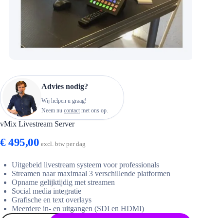
Advies nodig?
Wij helpen u graag!
Neem nu
contact
met ons op.
vMix Livestream Server
€
495,00
excl. btw per dag
Uitgebeid livestream systeem voor professionals
Streamen naar maximaal 3 verschillende platformen
Opname gelijktijdig met streamen
Social media integratie
Grafische en text overlays
Meerdere in- en uitgangen (SDI en HDMI)
vMix