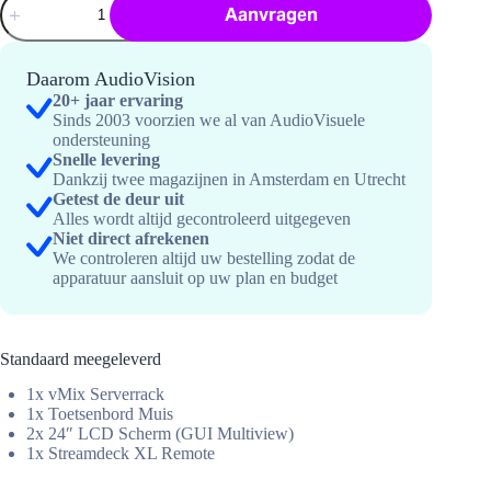
Aanvragen
Livestream
Server
hoeveelheid
Daarom AudioVision
20+ jaar ervaring
Sinds 2003 voorzien we al van AudioVisuele
ondersteuning
Snelle levering
Dankzij twee magazijnen in Amsterdam en Utrecht
Getest de deur uit
Alles wordt altijd gecontroleerd uitgegeven
Niet direct afrekenen
We controleren altijd uw bestelling zodat de
apparatuur aansluit op uw plan en budget
Standaard meegeleverd
1x vMix Serverrack
1x Toetsenbord Muis
2x 24″ LCD Scherm (GUI Multiview)
1x Streamdeck XL Remote