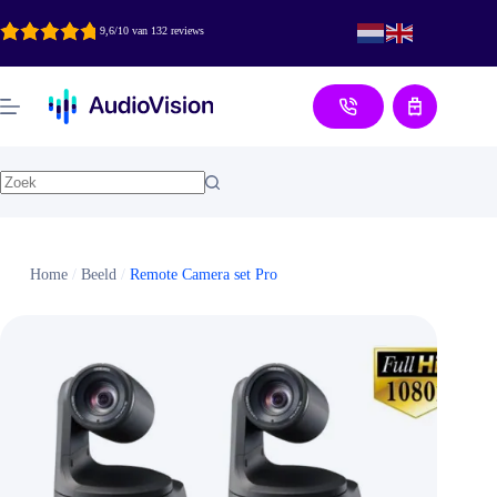
Ga
naar
9,6/10 van 132 reviews
de
inhoud
Aanvraag
Home
/
Beeld
/
Remote Camera set Pro