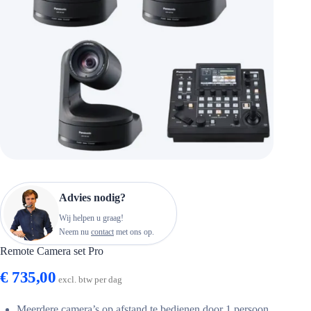
Advies nodig?
Wij helpen u graag!
Neem nu
contact
met ons op.
Remote Camera set Pro
€
735,00
excl. btw per dag
Meerdere camera’s op afstand te bedienen door 1 persoon