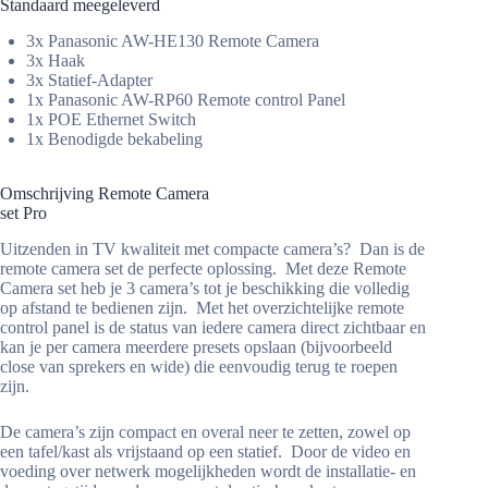
Standaard meegeleverd
3x Panasonic AW-HE130 Remote Camera
3x Haak
3x Statief-Adapter
1x Panasonic AW-RP60 Remote control Panel
1x POE Ethernet Switch
1x Benodigde bekabeling
Omschrijving Remote Camera
set Pro
Uitzenden in TV kwaliteit met compacte camera’s? Dan is de
remote camera set de perfecte oplossing. Met deze Remote
Camera set heb je 3 camera’s tot je beschikking die volledig
op afstand te bedienen zijn. Met het overzichtelijke remote
control panel is de status van iedere camera direct zichtbaar en
kan je per camera meerdere presets opslaan (bijvoorbeeld
close van sprekers en wide) die eenvoudig terug te roepen
zijn.
De camera’s zijn compact en overal neer te zetten, zowel op
een tafel/kast als vrijstaand op een statief. Door de video en
voeding over netwerk mogelijkheden wordt de installatie- en