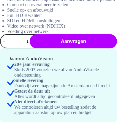
Compact en overal neer te zetten
Snelle op- en afbouwtijd
Full-HD Kwaliteit
SDI en HDMI aansluitingen
Video over netwerk (NDI|HX)
Voeding over netwerk
Remote
Aanvragen
Camera
set
Pro
hoeveelheid
Daarom AudioVision
20+ jaar ervaring
Sinds 2003 voorzien we al van AudioVisuele
ondersteuning
Snelle levering
Dankzij twee magazijnen in Amsterdam en Utrecht
Getest de deur uit
Alles wordt altijd gecontroleerd uitgegeven
Niet direct afrekenen
We controleren altijd uw bestelling zodat de
apparatuur aansluit op uw plan en budget