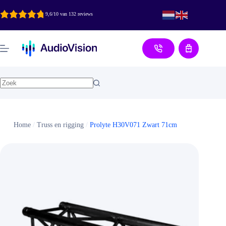
Ga
naar
9,6/10 van 132 reviews
de
inhoud
Aanvraag
Home
/
Truss en rigging
/
Prolyte H30V071 Zwart 71cm