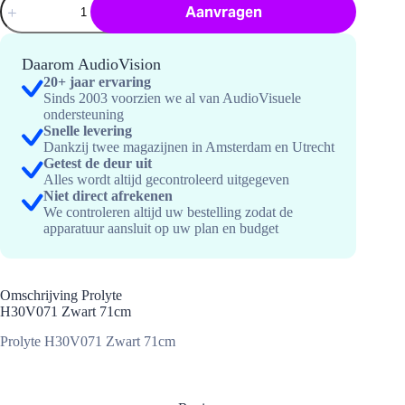
Aanvragen
H30V071
Zwart
71cm
hoeveelheid
Daarom AudioVision
20+ jaar ervaring
Sinds 2003 voorzien we al van AudioVisuele
ondersteuning
Snelle levering
Dankzij twee magazijnen in Amsterdam en Utrecht
Getest de deur uit
Alles wordt altijd gecontroleerd uitgegeven
Niet direct afrekenen
We controleren altijd uw bestelling zodat de
apparatuur aansluit op uw plan en budget
Omschrijving Prolyte
H30V071 Zwart 71cm
Prolyte H30V071 Zwart 71cm