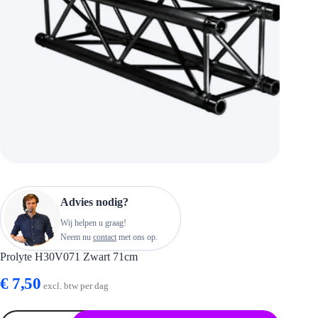
Advies nodig?
Wij helpen u graag!
Neem nu
contact
met ons op.
Prolyte H30V071 Zwart 71cm
€
7,50
excl. btw per dag
Prolyte