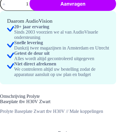
Aanvragen
Baseplate
tbv
H30V
Zwart
Daarom AudioVision
hoeveelheid
20+ jaar ervaring
Sinds 2003 voorzien we al van AudioVisuele
ondersteuning
Snelle levering
Dankzij twee magazijnen in Amsterdam en Utrecht
Getest de deur uit
Alles wordt altijd gecontroleerd uitgegeven
Niet direct afrekenen
We controleren altijd uw bestelling zodat de
apparatuur aansluit op uw plan en budget
Omschrijving Prolyte
Baseplate tbv H30V Zwart
Prolyte Baseplate Zwart tbv H30V // Male koppelingen