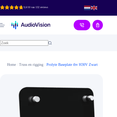
Ga
naar
9,6/10 van 132 reviews
de
inhoud
Aanvraag
Home
/
Truss en rigging
/
Prolyte Baseplate tbv H30V Zwart