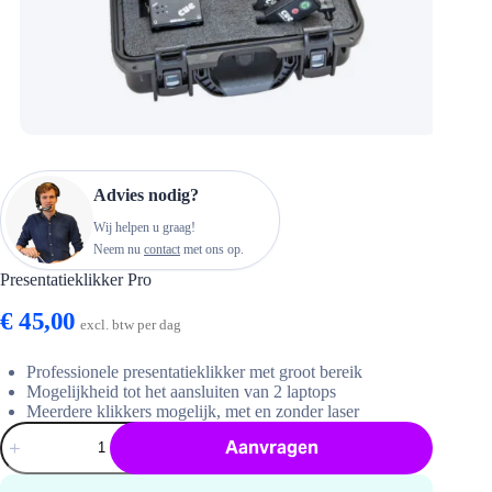
Advies nodig?
Wij helpen u graag!
Neem nu
contact
met ons op.
Presentatieklikker Pro
€
45,00
excl. btw per dag
Professionele presentatieklikker met groot bereik
Mogelijkheid tot het aansluiten van 2 laptops
Meerdere klikkers mogelijk, met en zonder laser
Presentatieklikker
Aanvragen
Pro
hoeveelheid