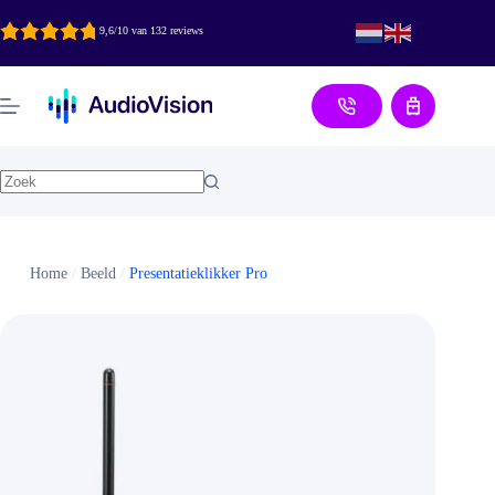
Ga
naar
9,6/10 van 132 reviews
de
inhoud
Aanvraag
Home
/
Beeld
/
Presentatieklikker Pro