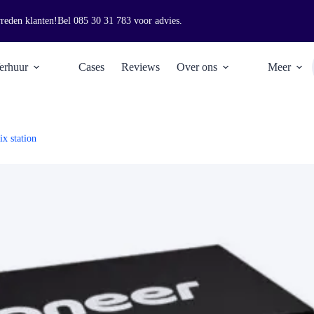
vreden klanten!
Bel
085 30 31 783
voor advies.
erhuur
Cases
Reviews
Over ons
Meer
x station