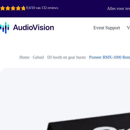
Ga
naar
9,6/10 van 132 reviews
Alles voor te
de
inhoud
Event Support
V
Home
/
Geluid
/
DJ booth en gear huren
/
Pioneer RMX-1000 Remi