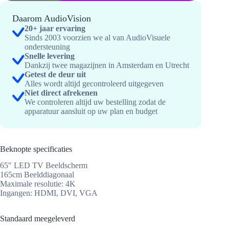
65
inch
Daarom AudioVision
+
20+ jaar ervaring
statief
Sinds 2003 voorzien we al van AudioVisuele
hoeveelheid
ondersteuning
Snelle levering
Dankzij twee magazijnen in Amsterdam en Utrecht
Getest de deur uit
Alles wordt altijd gecontroleerd uitgegeven
Niet direct afrekenen
We controleren altijd uw bestelling zodat de
apparatuur aansluit op uw plan en budget
Beknopte specificaties
65″ LED TV Beeldscherm
165cm Beelddiagonaal
Maximale resolutie: 4K
Ingangen: HDMI, DVI, VGA
Standaard meegeleverd