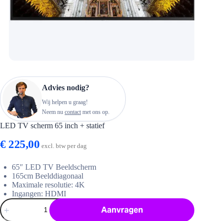
Advies nodig?
Wij helpen u graag!
Neem nu
contact
met ons op.
LED TV scherm 65 inch + statief
€
225,00
excl. btw per dag
65″ LED TV Beeldscherm
165cm Beelddiagonaal
Maximale resolutie: 4K
Ingangen: HDMI
LED
Aanvragen
TV
scherm