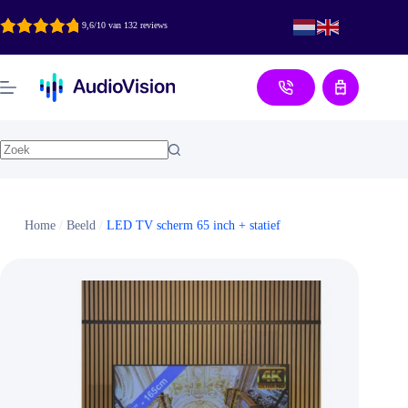
Ga
naar
9,6/10 van 132 reviews
de
inhoud
Aanvraag
Home
/
Beeld
/
LED TV scherm 65 inch + statief