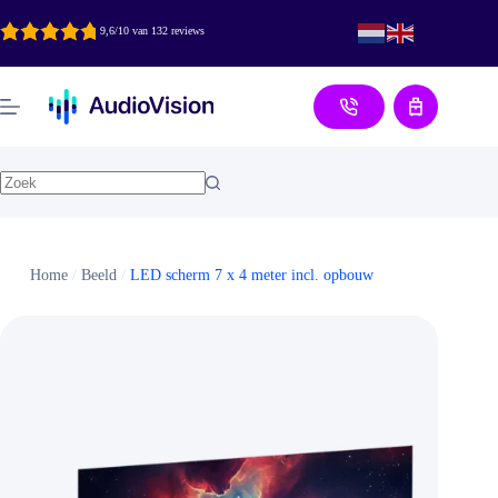
Ga
naar
9,6/10 van 132 reviews
de
inhoud
Aanvraag
Home
/
Beeld
/
LED scherm 7 x 4 meter incl. opbouw