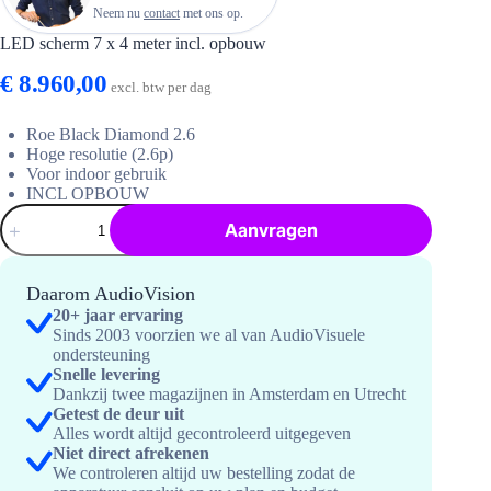
Neem nu
contact
met ons op.
LED scherm 7 x 4 meter incl. opbouw
€
8.960,00
excl. btw per dag
Roe Black Diamond 2.6
Hoge resolutie (2.6p)
Voor indoor gebruik
INCL OPBOUW
LED
Aanvragen
scherm
7
x
4
Daarom AudioVision
meter
20+ jaar ervaring
incl.
Sinds 2003 voorzien we al van AudioVisuele
opbouw
ondersteuning
hoeveelheid
Snelle levering
Dankzij twee magazijnen in Amsterdam en Utrecht
Getest de deur uit
Alles wordt altijd gecontroleerd uitgegeven
Niet direct afrekenen
We controleren altijd uw bestelling zodat de