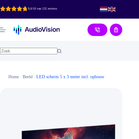
Ga
naar
9,6/10 van 132 reviews
de
inhoud
Aanvraag
Home
/
Beeld
/
LED scherm 5 x 3 meter incl. opbouw