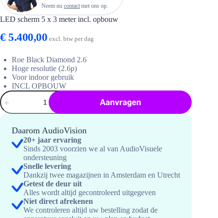
Neem nu
contact
met ons op.
LED scherm 5 x 3 meter incl. opbouw
€
5.400,00
excl. btw per dag
Roe Black Diamond 2.6
Hoge resolutie (2.6p)
Voor indoor gebruik
INCL OPBOUW
LED
Aanvragen
scherm
5
x
3
Daarom AudioVision
meter
20+ jaar ervaring
incl.
Sinds 2003 voorzien we al van AudioVisuele
opbouw
ondersteuning
hoeveelheid
Snelle levering
Dankzij twee magazijnen in Amsterdam en Utrecht
Getest de deur uit
Alles wordt altijd gecontroleerd uitgegeven
Niet direct afrekenen
We controleren altijd uw bestelling zodat de