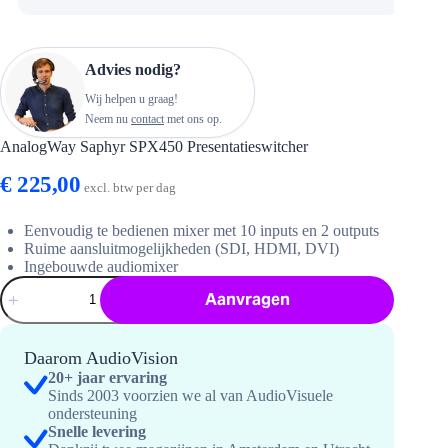
Advies nodig?
Wij helpen u graag!
Neem nu
contact
met ons op.
AnalogWay Saphyr SPX450 Presentatieswitcher
€
225,00
excl. btw per dag
Eenvoudig te bedienen mixer met 10 inputs en 2 outputs
Ruime aansluitmogelijkheden (SDI, HDMI, DVI)
Ingebouwde audiomixer
AnalogWay
Aanvragen
Saphyr
SPX450
Presentatieswitcher
hoeveelheid
Daarom AudioVision
20+ jaar ervaring
Sinds 2003 voorzien we al van AudioVisuele
ondersteuning
Snelle levering