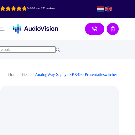
Ga
naar
9,6/10 van 132 reviews
de
inhoud
Aanvraag
Home
/
Beeld
/
AnalogWay Saphyr SPX450 Presentatieswitcher