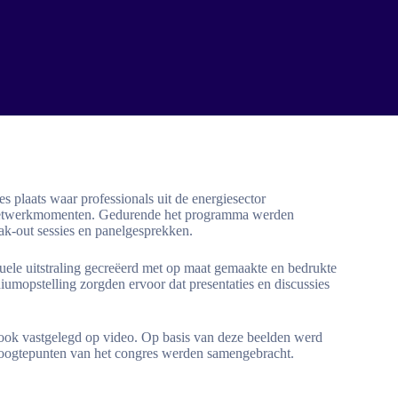
 plaats waar professionals uit de energiesector
 netwerkmomenten. Gedurende het programma werden
eak-out sessies en panelgesprekken.
suele uitstraling gecreëerd met op maat gemaakte en bedrukte
umopstelling zorgden ervoor dat presentaties en discussies
ook vastgelegd op video. Op basis van deze beelden werd
oogtepunten van het congres werden samengebracht.