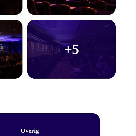
+5
Overig