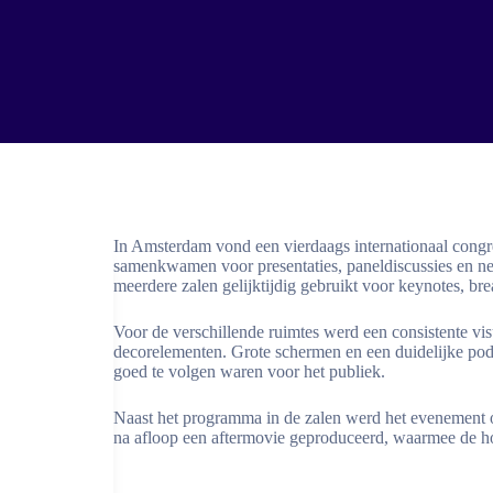
In Amsterdam vond een vierdaags internationaal congres
samenkwamen voor presentaties, paneldiscussies en
meerdere zalen gelijktijdig gebruikt voor keynotes, br
Voor de verschillende ruimtes werd een consistente vi
decorelementen. Grote schermen en een duidelijke podi
goed te volgen waren voor het publiek.
Naast het programma in de zalen werd het evenement 
na afloop een aftermovie geproduceerd, waarmee de h