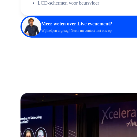
LCD-schermen voor beursvloer
Meer weten over Live evenement?
Wij helpen u graag! Neem nu
contact
met ons op.