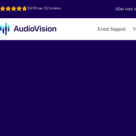
Ga
naar
9,6/10 van 132 reviews
Alles voor t
de
inhoud
Event Support
V