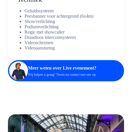
Geluidssysteem
Peesbanner voor achtergrond (6x4m)
Showverlichting
Podiumverlichting
Regie met showcaller
Draadloos intercomsysteem
Videoschermen
Videoaansturing
Meer weten over Live evenement?
Wij helpen u graag! Neem nu
contact
met ons op.