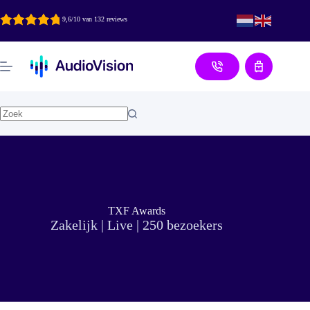
Ga
naar
9,6/10 van 132 reviews
de
inhoud
Aanvraag
TXF Awards
Zakelijk | Live | 250 bezoekers