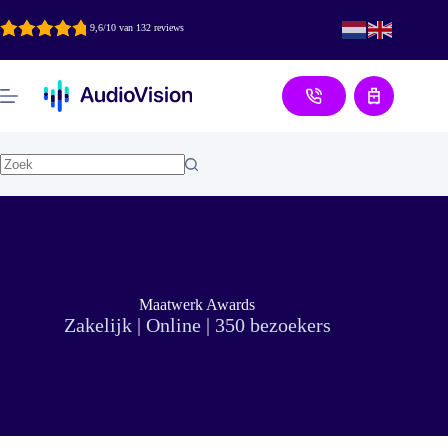
Ga
naar
9,6/10 van 132 reviews
de
inhoud
Aanvraag
Maatwerk Awards
Zakelijk | Online | 350 bezoekers