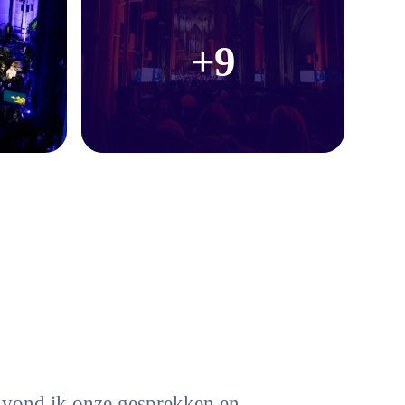
+9
n vond ik onze gesprekken en