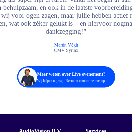
en behulpzaam, en ook in de laatste voorbereidin
at wij voor ogen zagen, maar jullie hebben actief
len, wat ook zéker gelukt is – en hiervoor nogma
dankzegging!”
Martin Végh
CMV Syrinx
Meer weten over Live evenement?
Wij helpen u graag! Neem nu
contact
met ons op.
AudioVision B.V.
Services