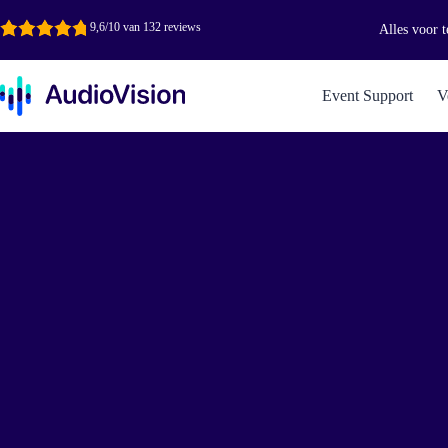
Ga
naar
9,6/10 van 132 reviews
Alles voor t
de
inhoud
Event Support
V