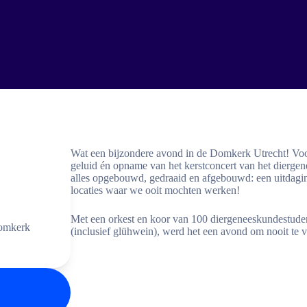
Wat een bijzondere avond in de Domkerk Utrecht! Voo
geluid én opname van het kerstconcert van het dierg
alles opgebouwd, gedraaid en afgebouwd: een uitdagin
locaties waar we ooit mochten werken!
Met een orkest en koor van 100 diergeneeskundestuden
Domkerk
(inclusief glühwein), werd het een avond om nooit te 