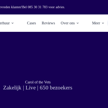
evreden klanten!
Bel
085 30 31 783
voor advies.
erhuur
Cases
Reviews
Over ons
Meer
Carol of the Vets
Zakelijk | Live | 650 bezoekers