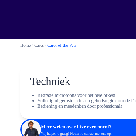
Home
/
Cases
/
Carol of the Vets
Techniek
Bedrade microfoons voor het hele orkest
Volledig uitgeruste licht- en geluidsregie door de 
Bediening en meedenken door professionals
Meer weten over Live evenement?
Wij helpen u graag! Neem nu
contact
met ons op.